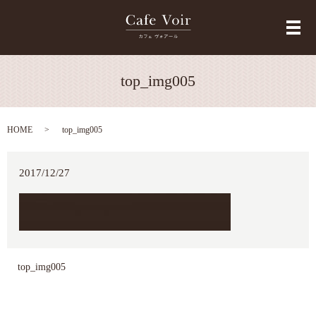
メ
top_img005
HOME
top_img005
2017/12/27
top_img005