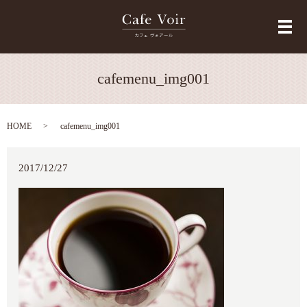
メ
cafemenu_img001
HOME
cafemenu_img001
2017/12/27