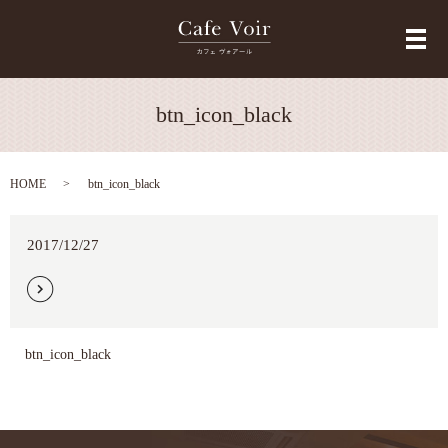
メ
btn_icon_black
HOME
btn_icon_black
2017/12/27
btn_icon_black