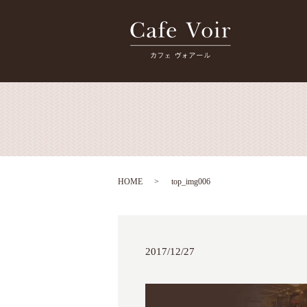
HOME
top_img006
2017/12/27