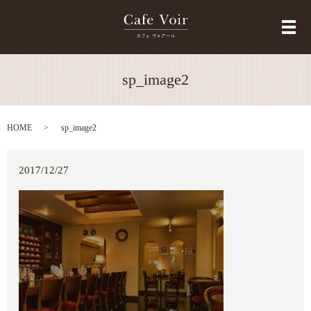
メ
sp_image2
HOME
sp_image2
2017/12/27